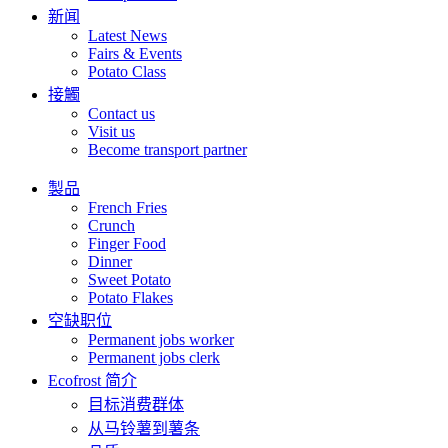
新闻
Latest News
Fairs & Events
Potato Class
接觸
Contact us
Visit us
Become transport partner
製品
French Fries
Crunch
Finger Food
Dinner
Sweet Potato
Potato Flakes
空缺职位
Permanent jobs worker
Permanent jobs clerk
Ecofrost 简介
目标消费群体
从马铃薯到薯条