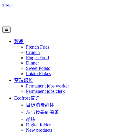
zh-cn
製品
French Fries
Crunch
Finger Food
Dinner
Sweet Potato
Potato Flakes
空缺职位
Permanent jobs worker
Permanent jobs clerk
Ecofrost 简介
目标消费群体
从马铃薯到薯条
品质
Digital folder
New products