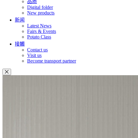
品质
Digital folder
New products
新闻
Latest News
Fairs & Events
Potato Class
接觸
Contact us
Visit us
Become transport partner