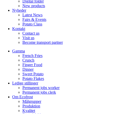
Digital folder
New products
Nyheder
Latest News
Fairs & Events
Potato Class
Kontakt
Contact us
Visit us
Become transport partner
Gamma
French Fries
Crunch
Finger Food
Dinner
Sweet Potato
Potato Flakes
Ledige stillinger
Permanent jobs worker
Permanent jobs clerk
Om Ecofrost
Målgrupper
Produktion
Kvalitet