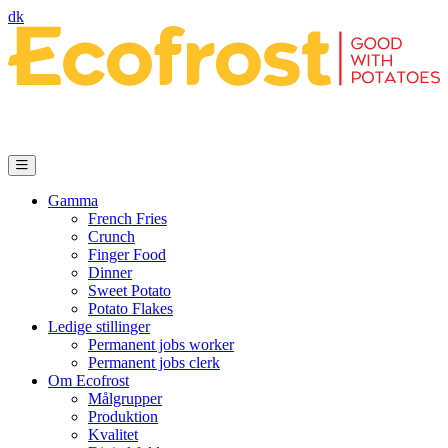
dk
Gamma
French Fries
Crunch
Finger Food
Dinner
Sweet Potato
Potato Flakes
Ledige stillinger
Permanent jobs worker
Permanent jobs clerk
Om Ecofrost
Målgrupper
Produktion
Kvalitet