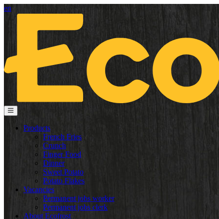
en
Products
French Fries
Crunch
Finger Food
Dinner
Sweet Potato
Potato Flakes
Vacancies
Permanent jobs worker
Permanent jobs clerk
About Ecofrost