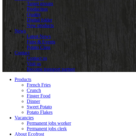
Target groups
Production
Quality
Digital folder
New products
News
Latest News
Fairs & Events
Potato Class
Contact
Contact us
Visit us
Become transport partner
Products
French Fries
Crunch
Finger Food
Dinner
Sweet Potato
Potato Flakes
Vacancies
Permanent jobs worker
Permanent jobs clerk
About Ecofrost