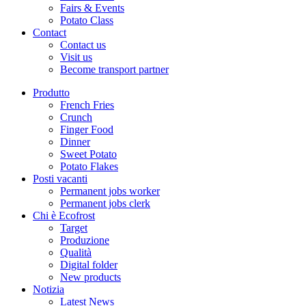
Fairs & Events
Potato Class
Contact
Contact us
Visit us
Become transport partner
Produtto
French Fries
Crunch
Finger Food
Dinner
Sweet Potato
Potato Flakes
Posti vacanti
Permanent jobs worker
Permanent jobs clerk
Chi è Ecofrost
Target
Produzione
Qualità
Digital folder
New products
Notizia
Latest News