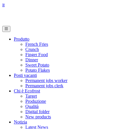
it
Produtto
French Fries
Crunch
Finger Food
Dinner
Sweet Potato
Potato Flakes
Posti vacanti
Permanent jobs worker
Permanent jobs clerk
Chi è Ecofrost
Target
Produzione
Qualità
Digital folder
New products
Notizia
Latest News