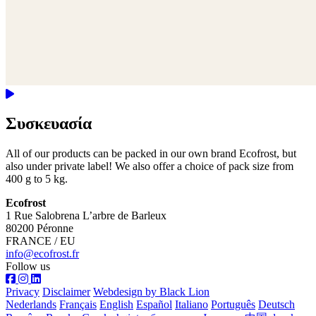
Συσκευασία
All of our products can be packed in our own brand Ecofrost, but
also under private label! We also offer a choice of pack size from
400 g to 5 kg.
Ecofrost
1 Rue Salobrena L’arbre de Barleux
80200 Péronne
FRANCE / EU
info@ecofrost.fr
Follow us
Privacy
Disclaimer
Webdesign by Black Lion
Nederlands
Français
English
Español
Italiano
Português
Deutsch