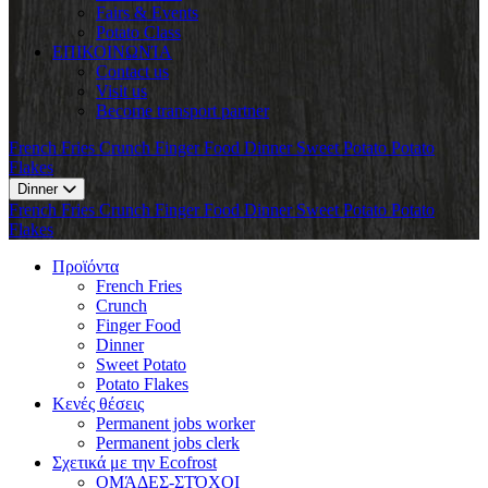
Fairs & Events
Potato Class
ΕΠΙΚΟΙΝΩΝΊΑ
Contact us
Visit us
Become transport partner
French Fries
Crunch
Finger Food
Dinner
Sweet Potato
Potato
Flakes
Dinner
French Fries
Crunch
Finger Food
Dinner
Sweet Potato
Potato
Flakes
Προϊόντα
French Fries
Crunch
Finger Food
Dinner
Sweet Potato
Potato Flakes
Κενές θέσεις
Permanent jobs worker
Permanent jobs clerk
Σχετικά με την Ecofrost
ΟΜΆΔΕΣ-ΣΤΌΧΟΙ