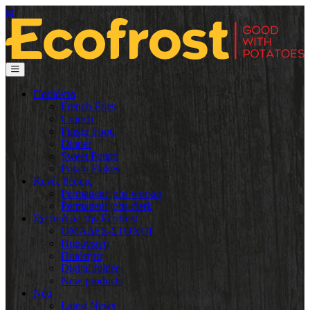
gr
Προϊόντα
French Fries
Crunch
Finger Food
Dinner
Sweet Potato
Potato Flakes
Κενές θέσεις
Permanent jobs worker
Permanent jobs clerk
Σχετικά με την Ecofrost
ΟΜΆΔΕΣ-ΣΤΌΧΟΙ
Παραγωγή
Ποιότητα
Digital folder
New products
Νέα
Latest News