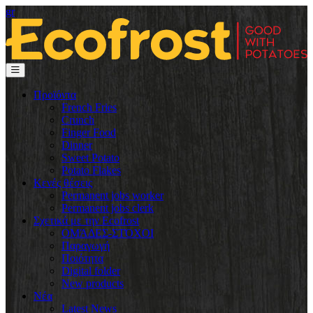
gr
Προϊόντα
French Fries
Crunch
Finger Food
Dinner
Sweet Potato
Potato Flakes
Κενές θέσεις
Permanent jobs worker
Permanent jobs clerk
Σχετικά με την Ecofrost
ΟΜΆΔΕΣ-ΣΤΌΧΟΙ
Παραγωγή
Ποιότητα
Digital folder
New products
Νέα
Latest News