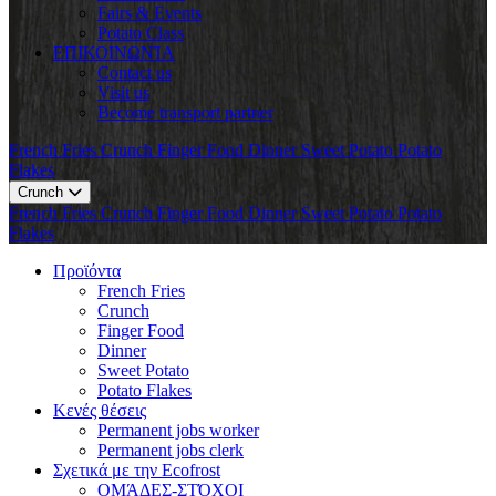
Fairs & Events
Potato Class
ΕΠΙΚΟΙΝΩΝΊΑ
Contact us
Visit us
Become transport partner
French Fries
Crunch
Finger Food
Dinner
Sweet Potato
Potato
Flakes
Crunch
French Fries
Crunch
Finger Food
Dinner
Sweet Potato
Potato
Flakes
Προϊόντα
French Fries
Crunch
Finger Food
Dinner
Sweet Potato
Potato Flakes
Κενές θέσεις
Permanent jobs worker
Permanent jobs clerk
Σχετικά με την Ecofrost
ΟΜΆΔΕΣ-ΣΤΌΧΟΙ