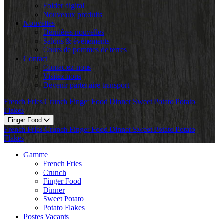
Folder digital
Nouveaux produits
Nouvelles
Dernières nouvelles
Salons & événements
Cours de pommes de terres
Contact
Contactez-nous
Visitez-nous
Devenir partenaire transport
French Fries
Crunch
Finger Food
Dinner
Sweet Potato
Potato
Flakes
Finger Food
French Fries
Crunch
Finger Food
Dinner
Sweet Potato
Potato
Flakes
Gamme
French Fries
Crunch
Finger Food
Dinner
Sweet Potato
Potato Flakes
Postes Vacants