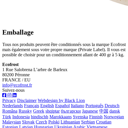
Emballage
Tous nos produits peuvent être conditionnés sous la marque Ecofrost
mais également sous votre propre marque (Private Label). Il vous est
possible de choisir pour un conditionnement allant de 400 gr à 5 kg.
Ecofrost
1 Rue Salobrena L’arbre de Barleux
80200 Péronne
FRANCE / EU
info@ecofrost.fr
Suivez-nous
Privacy
Disclaimer
Webdesign by Black Lion
Nederlands
Français
English
Español
Italiano
Português
Deutsch
Româna
Russky
Greek
shqiptar
български
Japanese
中国
dansk
Türk
Indonesia
hindischh
Marokkaans
Svenska
Finnish
Norwegian
Malaysian
Slovak
Czech
Polski
Lithuanian
Serbian
Croatian
Estonian
Latvian
Hungarian
Ukrainian
Arabic
Vietnamese