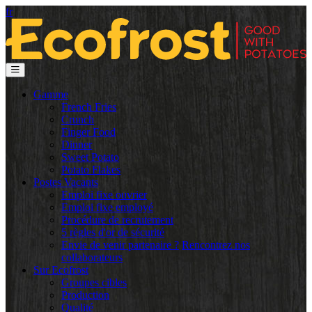
fr
Gamme
French Fries
Crunch
Finger Food
Dinner
Sweet Potato
Potato Flakes
Postes Vacants
Emploi fixe ouvrier
Emploi fixe employé
Procédure de recrutement
5 règles d'or de sécurité
Envie de venir partenaire ?
Rencontrez nos
collaborateurs
Sur Ecofrost
Groupes cibles
Production
Qualité