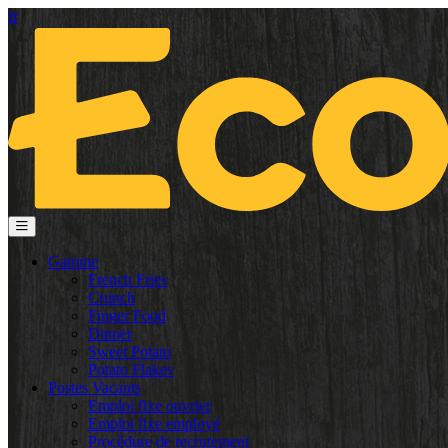
fr
Gamme
French Fries
Crunch
Finger Food
Dinner
Sweet Potato
Potato Flakes
Postes Vacants
Emploi fixe ouvrier
Emploi fixe employé
Procédure de recrutement