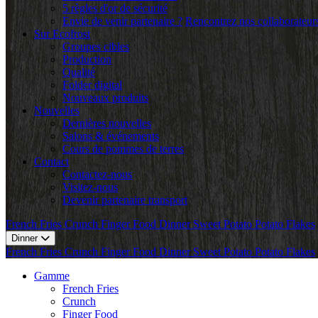
5 règles d'or de sécurité
Envie de venir partenaire ?
Rencontrez nos collaborateur
Sur Ecofrost
Groupes cibles
Production
Qualité
Folder digital
Nouveaux produits
Nouvelles
Dernières nouvelles
Salons & événements
Cours de pommes de terres
Contact
Contactez-nous
Visitez-nous
Devenir partenaire transport
French Fries
Crunch
Finger Food
Dinner
Sweet Potato
Potato Flakes
Dinner
French Fries
Crunch
Finger Food
Dinner
Sweet Potato
Potato Flakes
Gamme
French Fries
Crunch
Finger Food