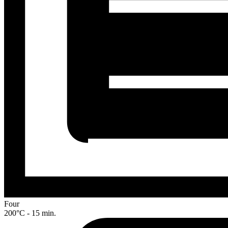
Four
200°C - 15 min.