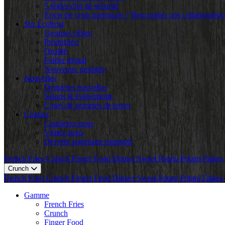
5 règles d'or de sécurité
Envie de venir partenaire ?
Rencontrez nos collaborateur
Sur Ecofrost
Groupes cibles
Production
Qualité
Folder digital
Nouveaux produits
Nouvelles
Dernières nouvelles
Salons & événements
Cours de pommes de terres
Contact
Contactez-nous
Visitez-nous
Devenir partenaire transport
French Fries
Crunch
Finger Food
Dinner
Sweet Potato
Potato Flakes
Crunch
French Fries
Crunch
Finger Food
Dinner
Sweet Potato
Potato Flakes
Gamme
French Fries
Crunch
Finger Food