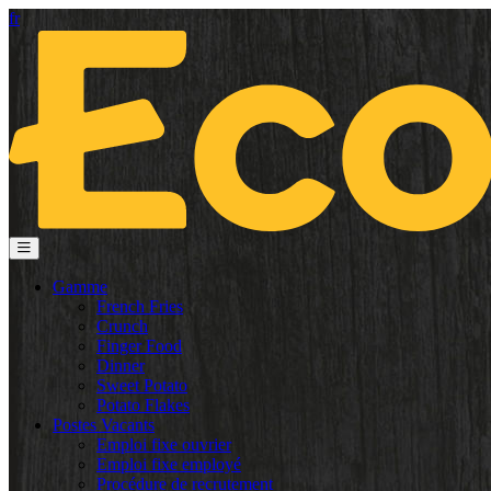
fr
Gamme
French Fries
Crunch
Finger Food
Dinner
Sweet Potato
Potato Flakes
Postes Vacants
Emploi fixe ouvrier
Emploi fixe employé
Procédure de recrutement