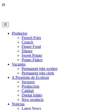
es
Productos
French Fries
Crunch
Finger Food
Dinner
Sweet Potato
Potato Flakes
Vacantes
Permanent jobs worker
Permanent jobs clerk
A Propósito de Ecofrost
Sectores
Produccion
Calidad
Digital folder
New products
Noticias
Latest News