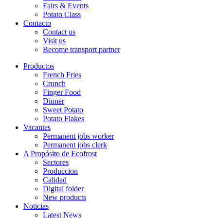
Fairs & Events
Potato Class
Contacto
Contact us
Visit us
Become transport partner
Productos
French Fries
Crunch
Finger Food
Dinner
Sweet Potato
Potato Flakes
Vacantes
Permanent jobs worker
Permanent jobs clerk
A Propósito de Ecofrost
Sectores
Produccion
Calidad
Digital folder
New products
Noticias
Latest News