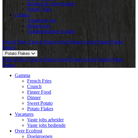
Beurzen & evenementen
Potato Class
Contact
Contacteer ons
Bezoek ons
Transportpartner worden
French Fries
Crunch
Finger Food
Dinner
Sweet Potato
Potato
Flakes
Potato Flakes
French Fries
Crunch
Finger Food
Dinner
Sweet Potato
Potato
Flakes
Gamma
French Fries
Crunch
Finger Food
Dinner
Sweet Potato
Potato Flakes
Vacatures
Vaste jobs arbeider
Vaste jobs bediende
Over Ecofrost
Doelgroepen