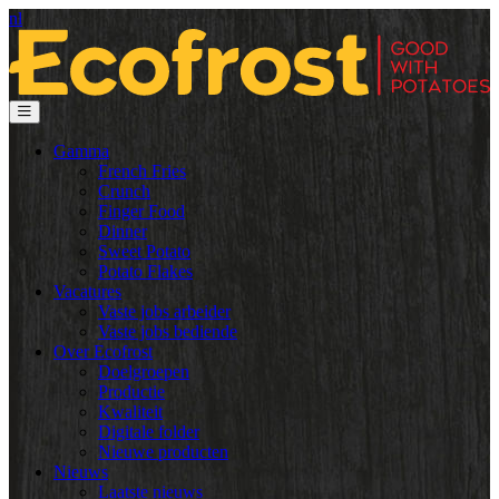
nl
Gamma
French Fries
Crunch
Finger Food
Dinner
Sweet Potato
Potato Flakes
Vacatures
Vaste jobs arbeider
Vaste jobs bediende
Over Ecofrost
Doelgroepen
Productie
Kwaliteit
Digitale folder
Nieuwe producten
Nieuws
Laatste nieuws