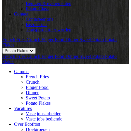
Beurzen & evenementen
Potato Class
Contact
Contacteer ons
Bezoek ons
Transportpartner worden
French Fries
Crunch
Finger Food
Dinner
Sweet Potato
Potato
Flakes
Potato Flakes
French Fries
Crunch
Finger Food
Dinner
Sweet Potato
Potato
Flakes
Gamma
French Fries
Crunch
Finger Food
Dinner
Sweet Potato
Potato Flakes
Vacatures
Vaste jobs arbeider
Vaste jobs bediende
Over Ecofrost
Doelgroepen