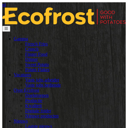
nl
Gamma
French Fries
Crunch
Finger Food
Dinner
Sweet Potato
Potato Flakes
Vacatures
Vaste jobs arbeider
Vaste jobs bediende
Over Ecofrost
Doelgroepen
Productie
Kwaliteit
Digitale folder
Nieuwe producten
Nieuws
Laatste nieuws