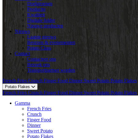
Doelgroepen
Productie
Kwaliteit
Digitale folder
Nieuwe producten
Nieuws
Laatste nieuws
Beurzen & evenementen
Potato Class
Contact
Contacteer ons
Bezoek ons
Transportpartner worden
French Fries
Crunch
Finger Food
Dinner
Sweet Potato
Potato Flakes
Potato Flakes
French Fries
Crunch
Finger Food
Dinner
Sweet Potato
Potato Flakes
Gamma
French Fries
Crunch
Finger Food
Dinner
Sweet Potato
Potato Flakes