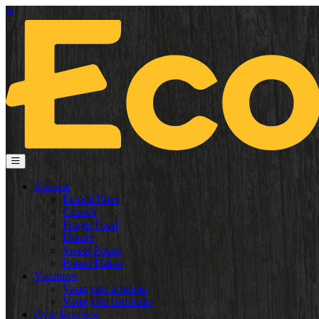
nl
Gamma
French Fries
Crunch
Finger Food
Dinner
Sweet Potato
Potato Flakes
Vacatures
Vaste jobs arbeider
Vaste jobs bediende
Over Ecofrost