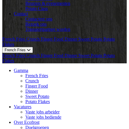
Beurzen & evenementen
Potato Class
Contact
Contacteer ons
Bezoek ons
Transportpartner worden
French Fries
Crunch
Finger Food
Dinner
Sweet Potato
Potato
Flakes
French Fries
French Fries
Crunch
Finger Food
Dinner
Sweet Potato
Potato
Flakes
Gamma
French Fries
Crunch
Finger Food
Dinner
Sweet Potato
Potato Flakes
Vacatures
Vaste jobs arbeider
Vaste jobs bediende
Over Ecofrost
Doelgroepen