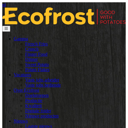
nl
Gamma
French Fries
Crunch
Finger Food
Dinner
Sweet Potato
Potato Flakes
Vacatures
Vaste jobs arbeider
Vaste jobs bediende
Over Ecofrost
Doelgroepen
Productie
Kwaliteit
Digitale folder
Nieuwe producten
Nieuws
Laatste nieuws