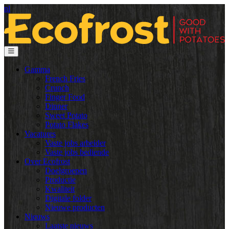
nl
Gamma
French Fries
Crunch
Finger Food
Dinner
Sweet Potato
Potato Flakes
Vacatures
Vaste jobs arbeider
Vaste jobs bediende
Over Ecofrost
Doelgroepen
Productie
Kwaliteit
Digitale folder
Nieuwe producten
Nieuws
Laatste nieuws