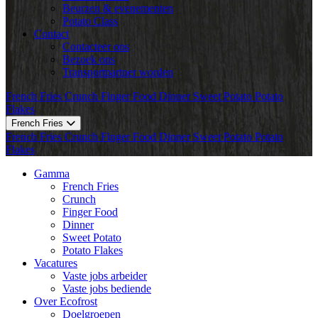
Beurzen & evenementen
Potato Class
Contact
Contacteer ons
Bezoek ons
Transportpartner worden
French Fries
Crunch
Finger Food
Dinner
Sweet Potato
Potato
Flakes
French Fries
French Fries
Crunch
Finger Food
Dinner
Sweet Potato
Potato
Flakes
Gamma
French Fries
Crunch
Finger Food
Dinner
Sweet Potato
Potato Flakes
Vacatures
Vaste jobs arbeider
Vaste jobs bediende
Over Ecofrost
Doelgroepen