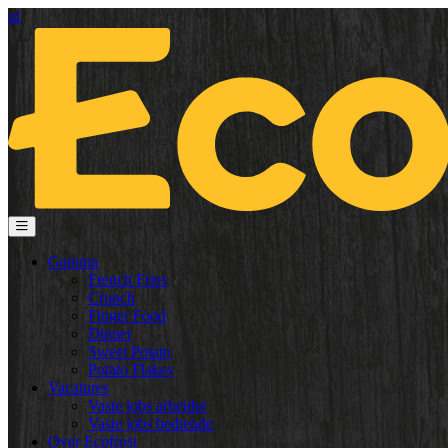
nl
Gamma
French Fries
Crunch
Finger Food
Dinner
Sweet Potato
Potato Flakes
Vacatures
Vaste jobs arbeider
Vaste jobs bediende
Over Ecofrost