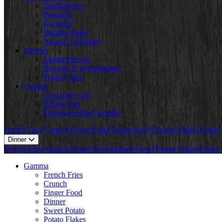
Doelgroepen
Productie
Kwaliteit
Digitale folder
Nieuwe producten
Nieuws
Laatste nieuws
Beurzen & evenementen
Potato Class
Contact
Contacteer ons
Bezoek ons
Transportpartner worden
French Fries
Crunch
Finger Food
Dinner
Sweet Potato
Potato Flakes
Dinner
French Fries
Crunch
Finger Food
Dinner
Sweet Potato
Potato Flakes
Gamma
French Fries
Crunch
Finger Food
Dinner
Sweet Potato
Potato Flakes