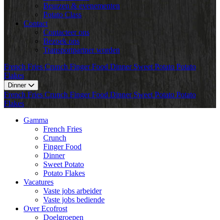
Beurzen & evenementen
Potato Class
Contact
Contacteer ons
Bezoek ons
Transportpartner worden
French Fries
Crunch
Finger Food
Dinner
Sweet Potato
Potato
Flakes
Dinner
French Fries
Crunch
Finger Food
Dinner
Sweet Potato
Potato
Flakes
Gamma
French Fries
Crunch
Finger Food
Dinner
Sweet Potato
Potato Flakes
Vacatures
Vaste jobs arbeider
Vaste jobs bediende
Over Ecofrost
Doelgroepen