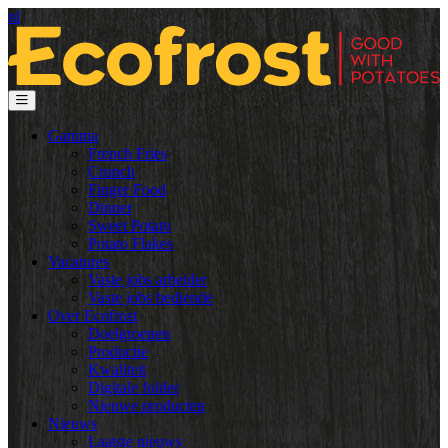
nl
Gamma
French Fries
Crunch
Finger Food
Dinner
Sweet Potato
Potato Flakes
Vacatures
Vaste jobs arbeider
Vaste jobs bediende
Over Ecofrost
Doelgroepen
Productie
Kwaliteit
Digitale folder
Nieuwe producten
Nieuws
Laatste nieuws