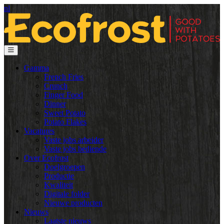
nl
Gamma
French Fries
Crunch
Finger Food
Dinner
Sweet Potato
Potato Flakes
Vacatures
Vaste jobs arbeider
Vaste jobs bediende
Over Ecofrost
Doelgroepen
Productie
Kwaliteit
Digitale folder
Nieuwe producten
Nieuws
Laatste nieuws