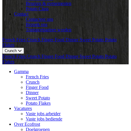
Beurzen & evenementen
Potato Class
Contact
Contacteer ons
Bezoek ons
Transportpartner worden
French Fries
Crunch
Finger Food
Dinner
Sweet Potato
Potato
Flakes
Crunch
French Fries
Crunch
Finger Food
Dinner
Sweet Potato
Potato
Flakes
Gamma
French Fries
Crunch
Finger Food
Dinner
Sweet Potato
Potato Flakes
Vacatures
Vaste jobs arbeider
Vaste jobs bediende
Over Ecofrost
Doelgroepen